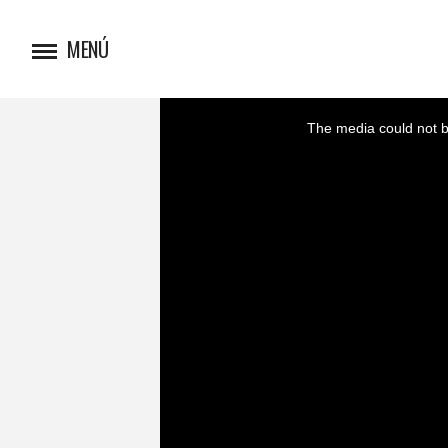
MENÚ
This
is
a
The media could not be
modal
window.