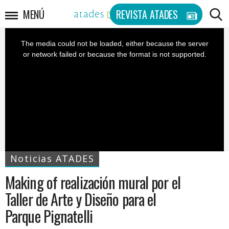
MENÚ
REVISTA ATADES
B
This
is
a
The media could not be loaded, either because the server
modal
window.
BUS
or network failed or because the format is not supported.
Noticias ATADES
Making of realización mural por el
Taller de Arte y Diseño para el
Parque Pignatelli