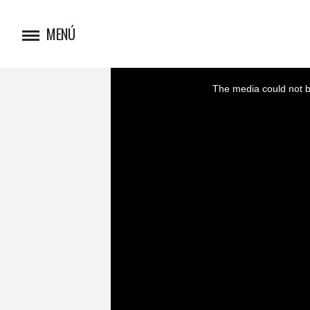
MENÚ
This
is
a
The media could not be
modal
window.